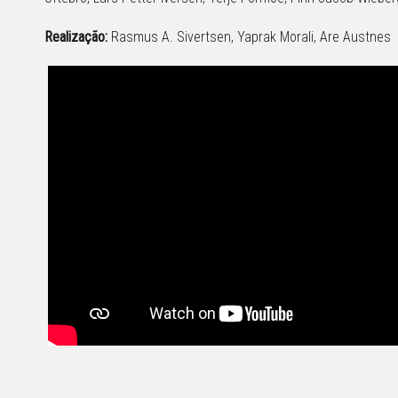
Realização:
Rasmus A. Sivertsen, Yaprak Morali, Are Austnes