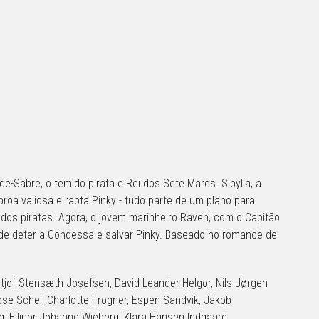
-Sabre, o temido pirata e Rei dos Sete Mares. Sibylla, a
roa valiosa e rapta Pinky - tudo parte de um plano para
 dos piratas. Agora, o jovem marinheiro Raven, com o Capitão
de deter a Condessa e salvar Pinky. Baseado no romance de
tjof Stensæth Josefsen, David Leander Helgor, Nils Jørgen
se Schei, Charlotte Frogner, Espen Sandvik, Jakob
g, Ellinor Johanne Wieberg, Klara Hansen Indgaard