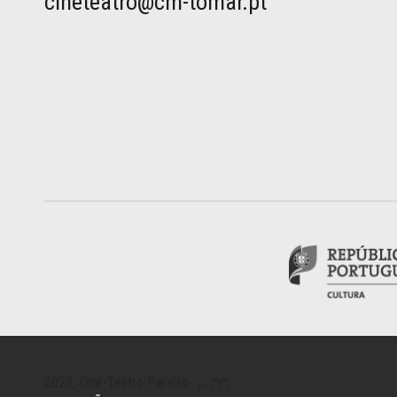
cineteatro@cm-tomar.pt
2023, Cine-Teatro Paraíso