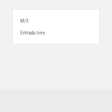
M/3
Entrada livre
AGENDA
DESTAQUES
ACERCA
GALERIA
CONTACTOS